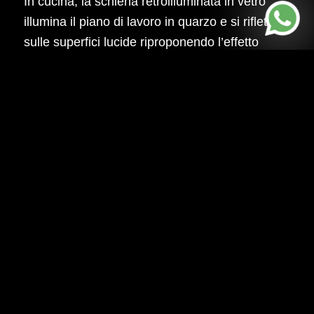
In cucina, la schiena retroilluminata in vetro
illumina il piano di lavoro in quarzo e si riflette
sulle superfici lucide riproponendo l’effetto
scenografico che domina nell’intera zona
giorno dell’appartamento moderno, rendendo
prezioso anche l’elemento più essenziale.
La parete è alleggerita dalla presenza delle
colonne e dei pensili sospesi a sbalzo, che
interrompono la continuità e liberano la parete
a vista. Il tavolo con finitura in marmo crea
continuità cromatica, mentre i toni grigi delle
sedie e degli sgabelli richiamano quelli delle
poltrone e della libreria nella zona giorno.